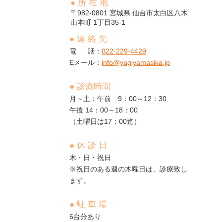
● 所 在 地
982-0801
宮城県
仙台市太白区八木
山本町
1丁目35-1
● 連 絡 先
電 話：
022-229-4429
Eメール：
info@yagiyamasika.jp
● 診療時間
月～土：午前 9：00～12：30
午後 14：00～18：00
（土曜日は17：00迄）
● 休 診 日
木・日・祝日
※祝日のある週の木曜日は、診療致し
ます。
● 駐 車 場
6台分あり